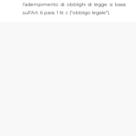
l’adempimento di obblighi di legge si basa
sull’Art. 6 para. 1 lit. c (“obbligo legale”).
3. A chi comunichiamo i vostri dati?
Il Titolare del trattamento potrà comunicare, per
le medesime finalità, alcuni dei Suoi dati personali
a soggetti terzi, che li tratteranno in qualità di
Responsabili del trattamento. L’elenco dei
Responsabili del trattamento può essere richiesto
al Titolare in qualsiasi momento scrivendo a
Aiternalab S.r.l., Via Giovanni Francesco Napione
22, 10124, Torino, TO, e-mail:
info@aiternalab.com
4. Per quanto tempo dura il trattamento e per
quanto tempo vengono conservati i dati?
I Suoi dati saranno conservati al fine di rispondere
alle Sue richieste effettuate tramite il Sito. I dati